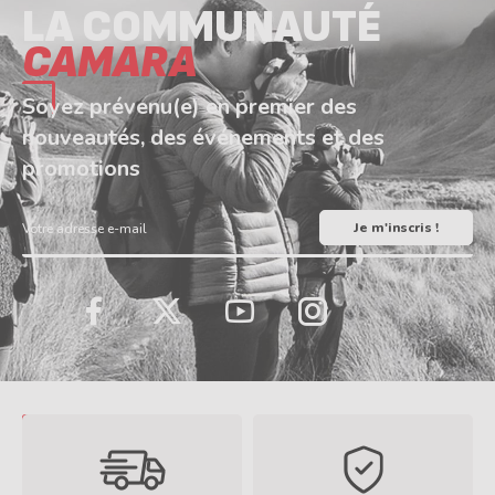
promotions
Votre adresse e-mail
LinkedIn
TikTok
Facebook
Twitter
YouTube
Instagram
Livraison gratuite le lendemain
Paiement sécurisé, des
en magasin, si commande
produits 100% neufs, jamais
avant 16h
déballés ni reconditionnés
En savoir plus