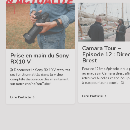
photos et de vidéos tout en voyageant
Camara Tour –
plus léger. La simplicité et la qualité .
Episode 12 : Dire
Prise en main du Sony
Brest
RX10 V
Pour ce 12ème épisode, nous 
🎬 Découvrez le Sony RX10 V et toutes
au magasin Camara Brest afin
ses fonctionnalités dans la vidéo
retrouver Nicolas et son équip
complète disponible dès maintenant
à eux pour leur accueil ! 😊
sur notre chaîne YouTube !
Lire l'article
Lire l'article
Tous les articles