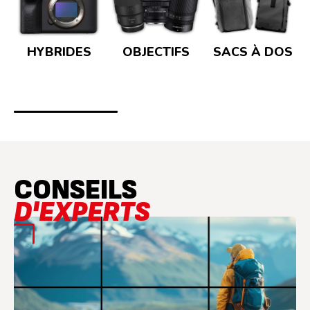
réussir toutes vos pr
aux personnes enregistrées vous a
sur tous vos projets. Passez à la vitesse su
avec un boîtier pensé pour
professionnelle . Enregistre
ou en 4K 60p suréchantillonnée pour un rendu fluide
et cinématographi
CONSEILS
un mode Open Gate pour un recadrage multi-
plateformes avec une 
D'EXPERTS
le plein portentie
avancés tels que le Waveform Monitor , la 
HDMI désormais Ty
canaux , les proxys et le marquage des
métadonnées . Tra
une interface repensée et des marqueurs d’aspect qui
facilitent le cadr
La conception robuste et tropicalisée du boîtier lui
permet de résister aux intempéries, tandis que la
batterie longue durée vous assure une fia
faille, même lors 
La lampe Tally dé
de réassurance pendant
de ce produit ch
parfait, complètem
10/10 (arrondi bien