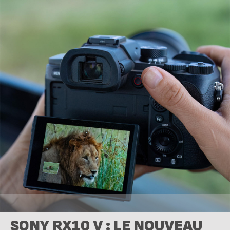
SONY RX10 V : LE NOUVEAU
BRIDGE "EXPERT" !
Découvrez le Sony RX10 V, un appareil photo bridge haut de gamme tout-
en-un conçu pour les photographes et les créateurs de contenu qui ont
besoin d’une polyvalence exceptionnelle sans la complexité des objectifs
interchangeables. Alliant un objectif ZEISS® 24–600 mm F2.4-4.0 à un
grand capteur Exmor RS™ empilé de type 1,0" de 20,1 Mpx et à un
autofocus avancé alimenté par l’IA, le RX10 V offre une qualité d’image