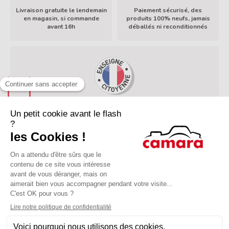
TVA et taxes douanières acquittées. Tous nos magasins
français sont basés fiscalement en France
En savoir plus
2X, 3X, 4X, 6X, 10X ou 12X :
Facilités de paiement
14 jours pour changer d’avis
En savoir plus
fractionné
À propos de Camara
Services
Mentions légales
Modes de paiement