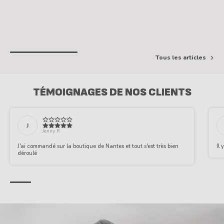
TÉMOIGNAGES DE NOS CLIENTS
J
Jenny R
J'ai commandé sur la boutique de Nantes et tout s'est très bien
Il 
déroulé
LA COMMUNAUTÉ
CAMARA
Soyez prévenu(e) en premier des
nouveautés, des événements et des