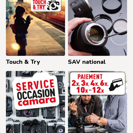
Touch & Try
SAV national
Occasions
Facilités de
paiement