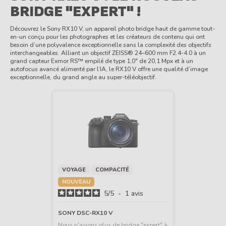
exceptionnelle, du grand angle au super-téléobjectif.
VOYAGE
COMPACITÉ
NOUVEAU
5
/
5
-
1
avis
SONY DSC-RX10 V
Nous n'avions plus de bridge "expert" à
grand capteur 1". Quelle infamie ! Sony
répare tout cela et vient combler notre
manque avec un inattendu successeur
au RX10IV. Découvrez le Sony RX10 V,
Nouveauté en approvisionnement
un appareil photo bridge haut de
tendu. Commandez pour vous placer
gamme tout-en-un conçu pour les
dans la file d'attente.
photographes et les créateurs de
2 499,00 €
contenu qui ont besoin d’une
polyvalence exceptionnelle sans la