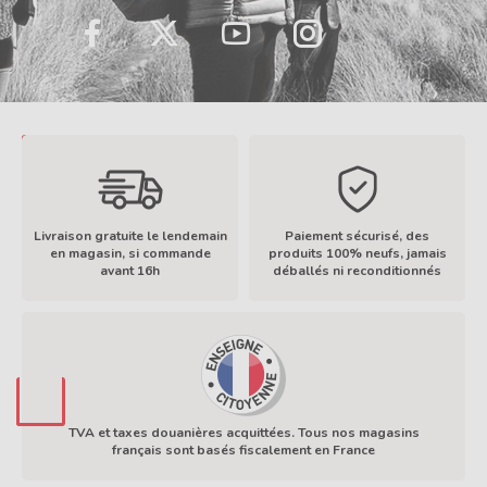
LinkedIn
TikTok
Facebook
Twitter
YouTube
Instagram
Livraison gratuite le lendemain
Paiement sécurisé, des
en magasin, si commande
produits 100% neufs, jamais
avant 16h
déballés ni reconditionnés
En savoir plus
TVA et taxes douanières acquittées. Tous nos magasins
français sont basés fiscalement en France
En savoir plus