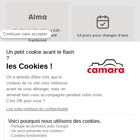
2X, 3X, 4X, 6X, 10X ou 12X :
Facilités de paiement
14 jours pour changer d’avis
En savoir plus
fractionné
À propos de Camara
Services
Mentions légales
Modes de paiement
LinkedIn
TikTok