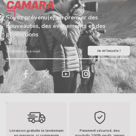
CAMARA
Soyez prévenu(e) en premier des
nouveautés, des événements et des
promotions
Votre adresse e-mail
LinkedIn
TikTok
Facebook
Twitter
YouTube
Instagram
Livraison gratuite le lendemain
Paiement sécurisé, des
en magasin, si commande
produits 100% neufs, jamais