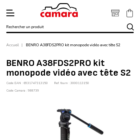
Rechercher un produit
Accueil
BENRO A38FDS2PRO kit monopode vidéo avec tête S2
BENRO A38FDS2PRO kit
monopode vidéo avec tête S2
Code EAN : 6931747313150
Ref. fourn : 3000113150
Code Camara : 988739