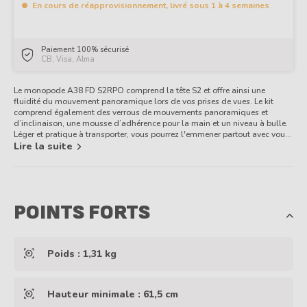
En cours de réapprovisionnement, livré sous 1 à 4 semaines
Paiement 100% sécurisé
CB, Visa, Alma
Le monopode A38 FD S2RPO comprend la tête S2 et offre ainsi une
fluidité du mouvement panoramique lors de vos prises de vues. Le kit
comprend également des verrous de mouvements panoramiques et
d’inclinaison, une mousse d’adhérence pour la main et un niveau à bulle.
Léger et pratique à transporter, vous pourrez l'emmener partout avec vous
sans manquer une occasion de photographier en toute stabilité !
Lire la suite
POINTS FORTS
Poids : 1,31 kg
Hauteur minimale : 61,5 cm