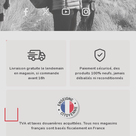
LinkedIn
TikTok
Facebook
Twitter
YouTube
Instagram
Livraison gratuite le lendemain
Paiement sécurisé, des
en magasin, si commande
produits 100% neufs, jamais
avant 16h
déballés ni reconditionnés
En savoir plus
TVA et taxes douanières acquittées. Tous nos magasins
français sont basés fiscalement en France
En savoir plus