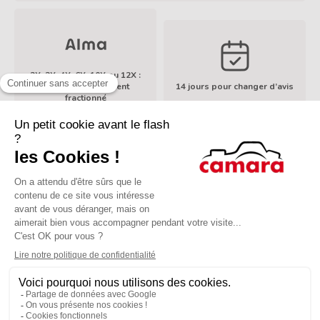
2X, 3X, 4X, 6X, 10X ou 12X :
Facilités de paiement
14 jours pour changer d’avis
En savoir plus
fractionné
À propos de Camara
Services
Mentions légales
Modes de paiement
LinkedIn
TikTok