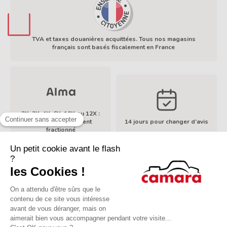
TVA et taxes douanières acquittées. Tous nos magasins
français sont basés fiscalement en France
En savoir plus
2X, 3X, 4X, 6X, 10X ou 12X :
Facilités de paiement
14 jours pour changer d’avis
En savoir plus
fractionné
À propos de Camara
Services
Mentions légales