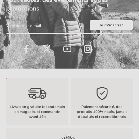
promotions
Votre adresse e-mail
LinkedIn
TikTok
Facebook
Twitter
YouTube
Instagram
Livraison gratuite le lendemain
Paiement sécurisé, des
en magasin, si commande
produits 100% neufs, jamais
avant 16h
déballés ni reconditionnés
En savoir plus