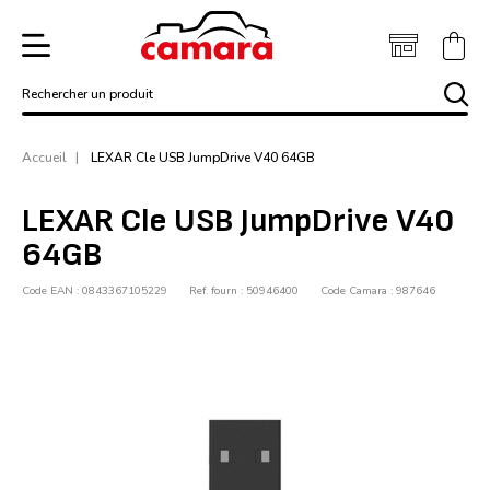
Rechercher un produit
Accueil
LEXAR Cle USB JumpDrive V40 64GB
LEXAR Cle USB JumpDrive V40
64GB
Code EAN : 0843367105229
Ref. fourn : 50946400
Code Camara : 987646