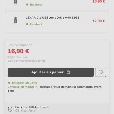
10,90 €
En stock
LEXAR Cle USB JumpDrive V40 32GB
12,90 €
En stock
Prix recommandé
16,90 €
0,04 € d'eco-part
2,80 € de redevance copie privée
Ajouter au panier
En stock en ligne
Livrable en magasin
- Retrait gratuit demain (si commandé avant
16h)
Paiement 100% sécurisé
CB, Visa, Alma