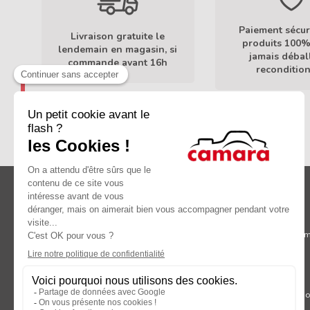
Paiement sécur
Livraison gratuite le
produits 100%
lendemain en magasin, si
jamais débal
commande avant 16h
reconditio
En savoir plus
À propos de Camara
Services
Livraison
Garantie Ca
Mentions légales
Touch & Try
Camara : 1ère coopérative de passionnés de photo
Occasions
Magasins
Contactez-n