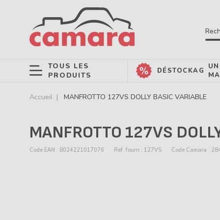
Rech
TOUS LES
UN
DÉSTOCKAGE
PRODUITS
MA
Accueil
MANFROTTO 127VS DOLLY BASIC VARIABLE
MANFROTTO 127VS DOLLY
Code EAN : 8024221017076
Ref. fourn : 127VS
Code Camara : 28