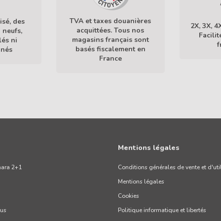
TVA et taxes douanières
isé, des
2X, 3X, 4
acquittées. Tous nos
 neufs,
Facili
magasins français sont
lés ni
f
basés fiscalement en
nnés
France
En savoir plus
Mentions légales
mara 2+1
Conditions générales de vente et d'uti
Mentions légales
Cookies
ous
Politique informatique et libertés