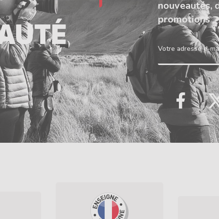
nouveautés, 
promotions
AUTÉ
Votre adresse e-ma
Faceb
T