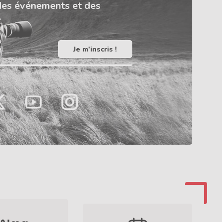
des événements et des
il
LinkedIn
TikTok
ook
witter
YouTube
Instagram