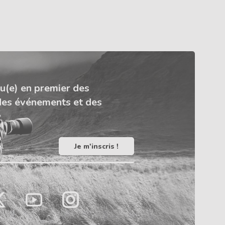
u(e) en premier des
des événements et des
il
LinkedIn
TikTok
ook
witter
YouTube
Instagram