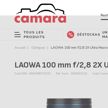
Rech
TOUS LES
UN
DÉSTOCKAGE
PRODUITS
MA
Accueil
Optiques
LAOWA 100 mm f/2,8 2X Ultra Macro
LAOWA 100 mm f/2,8 2X U
Code EAN : 6940486701531
Ref. fourn : 3000601531
Code Camar