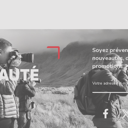
Soyez préven
nouveautés, 
promotions
AUTÉ
Votre adresse e-ma
Faceb
T