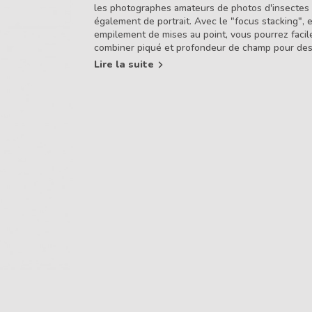
les photographes amateurs de photos d'insectes
également de portrait. Avec le "focus stacking", e
empilement de mises au point, vous pourrez faci
combiner piqué et profondeur de champ pour de
hautes en intensité. L'optique Laowa 100 mm f/2,
Lire la suite
Macro APO a également la particularité technique
le plein format 24x36 mais surtout, d'intégrer une
technologie APO. APO pour apochromatique, qui
corriger les distances focales de trois longueurs
différentes et de réduire ainsi les aberrations ch
sphérique.