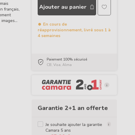
 mais
Ajouter au panier
n français,
lement
s images
En cours de
8 2X Ultra
réapprovisionnement, livré sous 1 à
 de couvrir
4 semaines
 permet de
 d’onde
romatique et
Paiement 100% sécurisé
CB, Visa, Alma
Garantie 2+1 an offerte
Je souhaite ajouter la garantie
Camara 5 ans