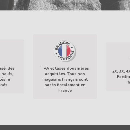
TVA et taxes douanières
isé, des
2X, 3X, 4
acquittées. Tous nos
 neufs,
Facili
magasins français sont
lés ni
f
basés fiscalement en
nnés
France
En savoir plus